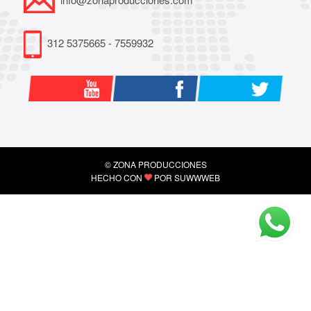
312 5375665 - 7559932
© ZONA PRODUCCIONES
HECHO CON
POR
SUWWWEB