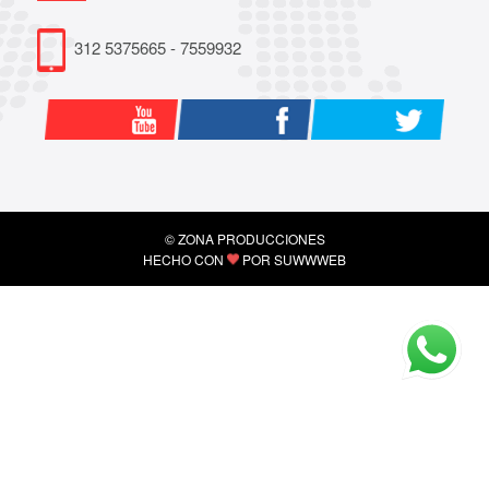
312 5375665 - 7559932
© ZONA PRODUCCIONES
HECHO CON
POR
SUWWWEB