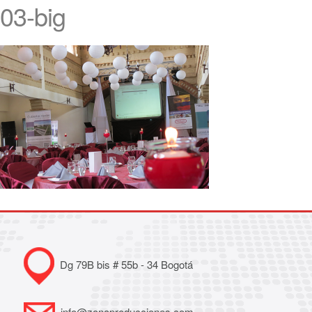
03-big
Dg 79B bis # 55b - 34 Bogotá
info@zonaproducciones.com