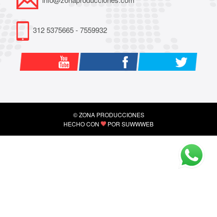
312 5375665 - 7559932
© ZONA PRODUCCIONES
HECHO CON
POR
SUWWWEB