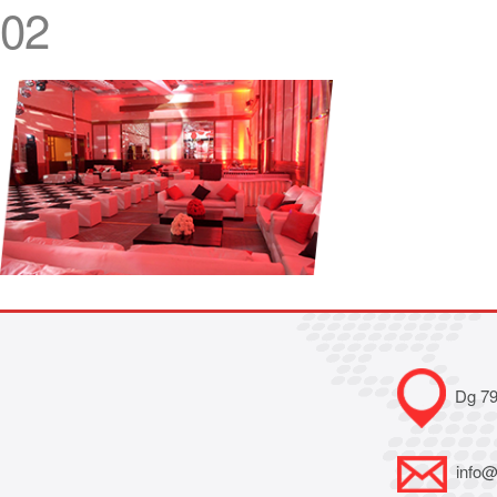
02
Dg 79B
info