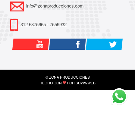
info@zonaproducciones.com
312 5375665 - 7559932
© ZONA PRODUCCIONES
HECHO CON
POR
SUWWWEB