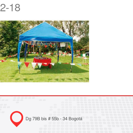
2-18
Dg 79B bis # 55b - 34 Bogotá