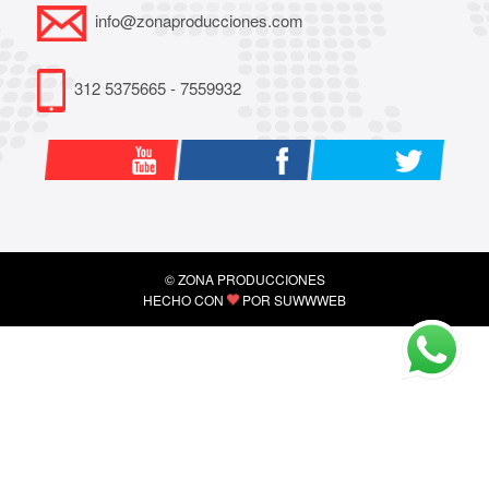
info@zonaproducciones.com
312 5375665 - 7559932
© ZONA PRODUCCIONES
HECHO CON
POR
SUWWWEB