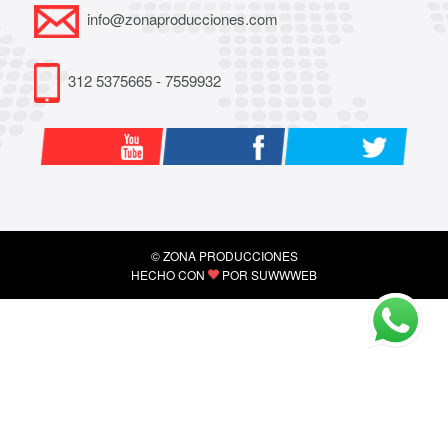
info@zonaproducciones.com
312 5375665 - 7559932
© ZONA PRODUCCIONES
HECHO CON
POR
SUWWWEB