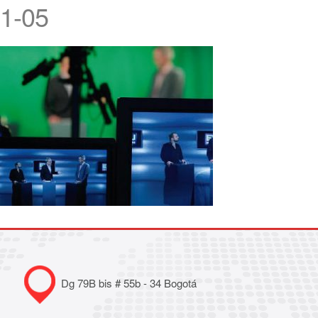
1-05
Dg 79B bis # 55b - 34 Bogotá