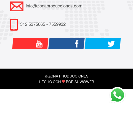
info@zonaproducciones.com
312 5375665 - 7559932
© ZONA PRODUCCIONES
HECHO CON
POR
SUWWWEB