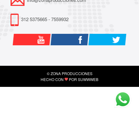
312 5375665 - 7559932
© ZONA PRODUCCIONES
HECHO CON
POR
SUWWWEB