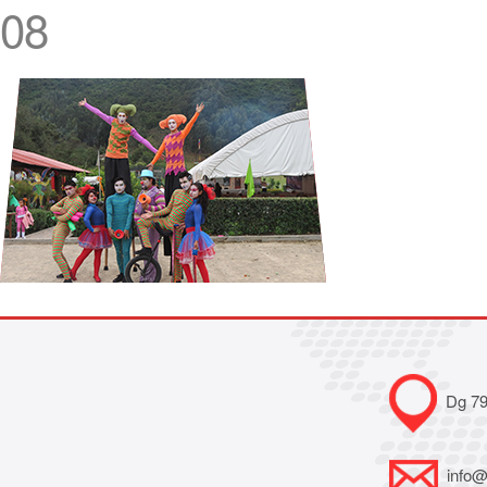
08
Dg 79B
info