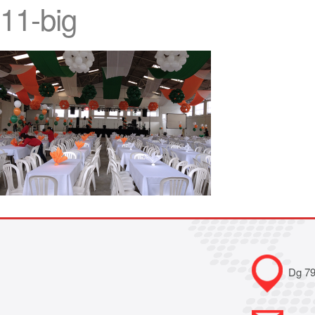
11-big
Dg 79B