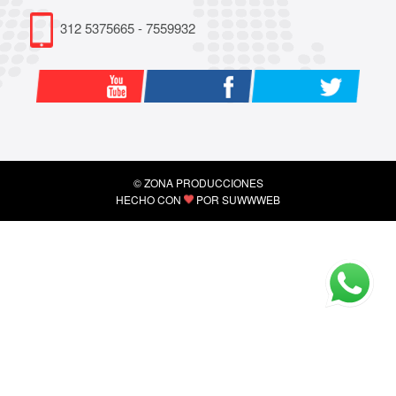
312 5375665 - 7559932
© ZONA PRODUCCIONES
HECHO CON
POR
SUWWWEB