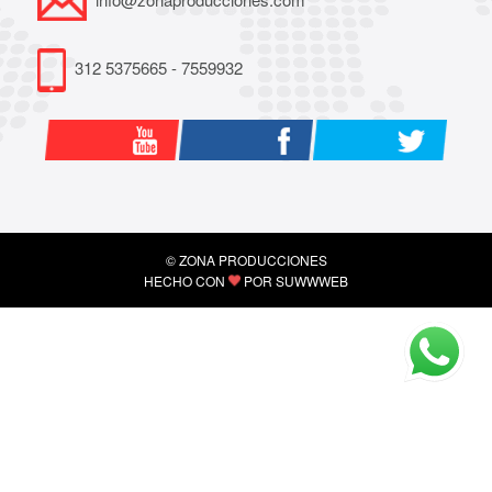
312 5375665 - 7559932
© ZONA PRODUCCIONES
HECHO CON
POR
SUWWWEB