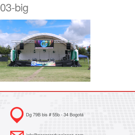
03-big
Dg 79B bis # 55b - 34 Bogotá
info@zonaproducciones.com