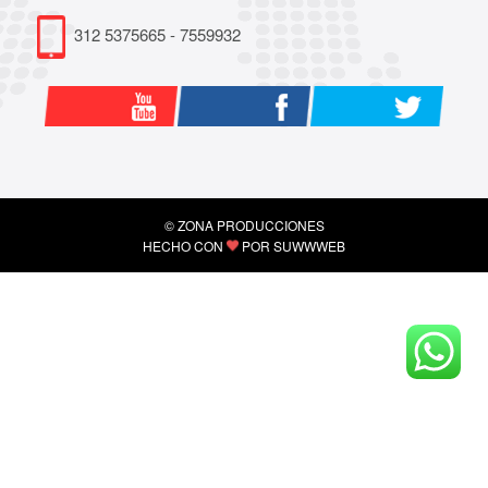
312 5375665 - 7559932
© ZONA PRODUCCIONES
HECHO CON
POR
SUWWWEB